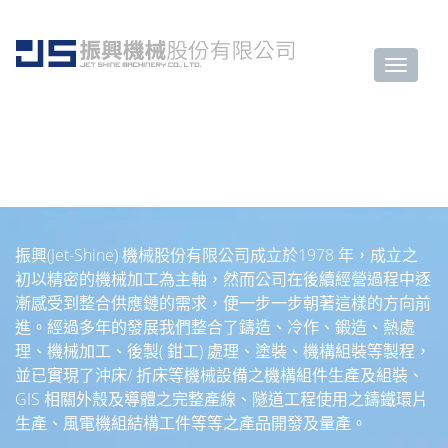
About JET-SHINE
振興(Jet-Shine) 機械股份有限公司成立於1978 年，成立之
初以精密的機械加工為主軸，然而公司在後續經營過程中逐
漸感受到整合供應鏈的需求，便一步一步朝著這樣的方向前
進。經過多年的發展我們整合了鑄造、冷作、鍛造、熱處
理、機械加工、後製( 鉗工) 處理、塗裝、機構組裝等製程，
並已實現了沖床/ 折床等機械設備之機構組件生產及組裝、
GIS 相關外殼及導體之完整產線、隧道工程使用之鑄鐵環片
生產、風電機組結構工件等等之產品開發及量產。