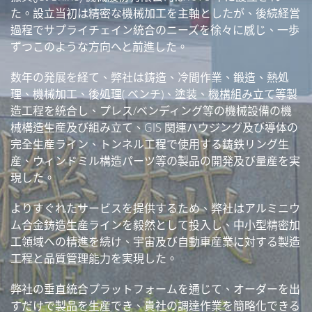
た。設立当初は精密な機械加工を主軸としたが、後続経営
過程でサプライチェイン統合のニーズを徐々に感じ、一歩
ずつこのような方向へと前進した。
数年の発展を経て、弊社は鋳造、冷間作業、鍛造、熱処
理、機械加工、後処理( ベンチ)、塗装、機構組み立て等製
造工程を統合し、プレス/ベンディング等の機械設備の機
械構造生産及び組み立て、GIS 関連ハウジング及び導体の
完全生産ライン、トンネル工程で使用する鋳鉄リング生
産、ウィンドミル構造パーツ等の製品の開発及び量産を実
現した。
よりすぐれたサービスを提供するため、弊社はアルミニウ
ム合金鋳造生産ラインを毅然として投入し、中小型精密加
工領域への精進を続け、宇宙及び自動車産業に対する製造
工程と品質管理能力を実現した。
弊社の垂直統合プラットフォームを通じて、オーダーを出
すだけで製品を生産でき、貴社の調達作業を簡略化できる