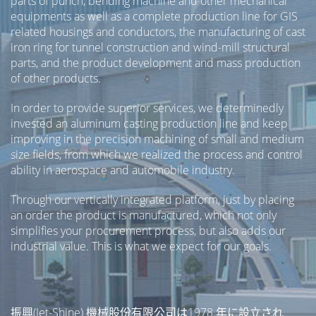
parts of punch, bending machine and other mechanical
equipments as well as a complete production line for GIS
related housings and conductors, the manufacturing of cast
iron ring for tunnel construction and wind-mill structural
parts, and the product development and mass production
of other products.
In order to provide superior services, we determinedly
invested an aluminum casting production line and keep
improving in the precision machining of small and medium
size fields, from which we realized the process and control
ability in aerospace and automobile industry.
Through our vertically integrated platform, just by placing
an order the product is manufactured, which not only
simplifies your procurement process, but also adds our
industrial value. This is what we expect for our goals.
振興(Jet-Shine) 機械股份有限公司は1978 年に設立され