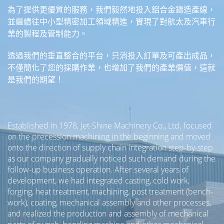
為了提供更優質的服務，我們毅然地投入鋁合金鑄造產線，
並繼續往中小型精密加工領域精進，實現了對航太及汽車行
業的製程及管制能力。
透過我們的垂直整合的平台，只消投入訂單及可產出成品，
不僅簡化了您的採購作業，也增加了我們的產業價值，這就
是我們的期望！
Established in 1978, Jet-Shine Machinery Co., Ltd. focused
on the precession machining in the beginning and moved
onto the direction of supply chain integration step-by-step
as our company gradually noticed such demand during the
follow-up business operation. After several years of
development, we had integrated casting, cold work,
forging, heat treatment, machining, post treatment (bench-
work), coating, mechanical assembly and other processes,
and realized the production and assembly of mechanical