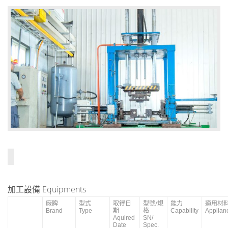
加工設備 Equipments
廠牌
型式
取得日
型號/規
能力
適用材
期
格
Brand
Type
Capability
Applian
Aquired
SN/
Date
Spec.