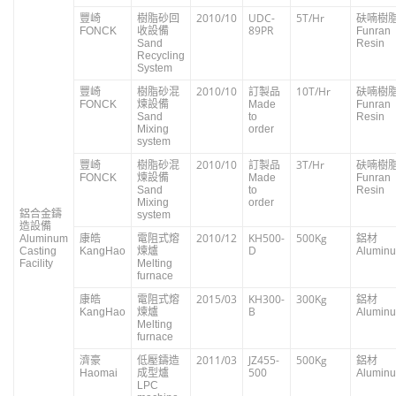
豐崎
樹脂砂回
2010/10
UDC-
5T/Hr
砆喃樹
收設備
89PR
FONCK
Funran
Sand
Resin
Recycling
System
豐崎
樹脂砂混
2010/10
訂製品
10T/Hr
砆喃樹
煉設備
FONCK
Made
Funran
Sand
to
Resin
Mixing
order
system
豐崎
樹脂砂混
2010/10
訂製品
3T/Hr
砆喃樹
煉設備
FONCK
Made
Funran
Sand
to
Resin
Mixing
order
鋁合金鑄
system
造設備
康皓
電阻式熔
2010/12
KH500-
500Kg
鋁材
Aluminum
煉爐
D
Casting
KangHao
Alumin
Facility
Melting
furnace
康皓
電阻式熔
2015/03
KH300-
300Kg
鋁材
煉爐
B
KangHao
Alumin
Melting
furnace
濟豪
低壓鑄造
2011/03
JZ455-
500Kg
鋁材
成型爐
500
Haomai
Alumin
LPC